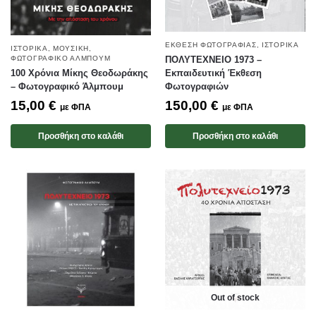
ΈΚΘΕΣΗ ΦΩΤΟΓΡΑΦΊΑΣ
,
ΙΣΤΟΡΙΚΆ
ΙΣΤΟΡΙΚΆ
,
ΜΟΥΣΙΚΉ
,
ΠΟΛΥΤΕΧΝΕΙΟ 1973 –
ΦΩΤΟΓΡΑΦΙΚΌ ΆΛΜΠΟΥΜ
Εκπαιδευτική Έκθεση
100 Χρόνια Μίκης Θεοδωράκης
Φωτογραφιών
– Φωτογραφικό Άλμπουμ
150,00
€
15,00
€
με ΦΠΑ
με ΦΠΑ
Προσθήκη στο καλάθι
Προσθήκη στο καλάθι
Out of stock