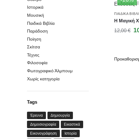
Ιστορικά
ΠΑΙΔΙΚΆ ΒΙΒΛ
Μουσική
Η Μαγική 
Παιδικά Βιβλία
1
12,00
€
Παράδοση
Ποίηση
Σκίτσα
Τέχνες
Φιλοσοφία
Φωτογραφικό Άλμπουμ
Χωρίς κατηγορία
Tags
Έρευνα
Δημιουργία
Δημοσιογραφία
Εικαστικά
Εικονογράφηση
Ιστορία