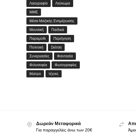
Λαογραφία
Λεύκωμα
ΜΜΕ
Μέσα Μαζικής Ενημέρωσης
Μουσική
Παιδικά
Παραμύθι
Περιήγηση
Πολιτική
Σκίτσα
Συνεργασίες
Φαντασία
Φιλοσοφία
Φωτογραφίες
θέατρο
τέχνες
Δωρεάν Μεταφορικά
Απο
Για παραγγελίες άνω των 20€
Άμε